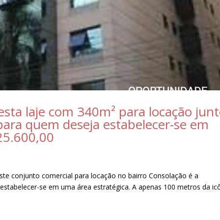
esta laje com 340m² para locação jun
l para quem deseja estabelecer-se em
25.600,00
ste conjunto comercial para locação no bairro Consolação é a
estabelecer-se em uma área estratégica. A apenas 100 metros da ic