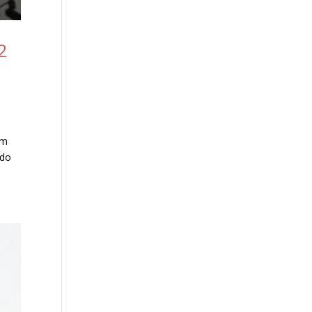
2
om
 do